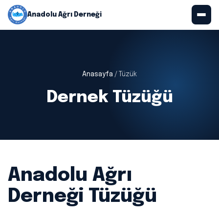
Anadolu Ağrı Derneği
Anasayfa
Kurumsal
Anasayfa
/ Tüzük
Tüzük
Dernek Tüzüğü
Duyurular
Takvim
Blog
Anadolu Ağrı
İletişim
Derneği Tüzüğü
Üyelik